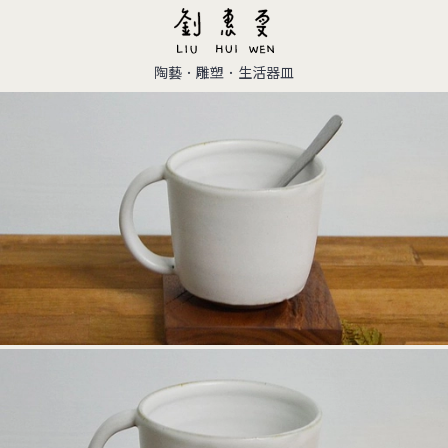
陶藝．雕塑．生活器皿