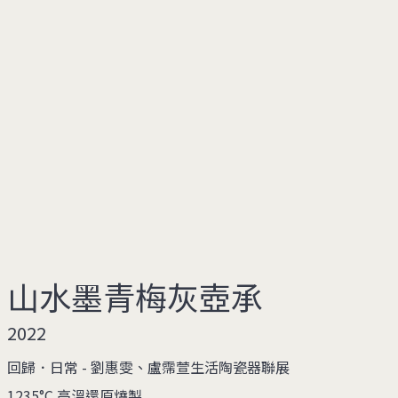
山水墨青梅灰壺承
2022
回歸．日常 - 劉惠雯、盧霈萱生活陶瓷器聯展
1235°C 高溫還原燒製