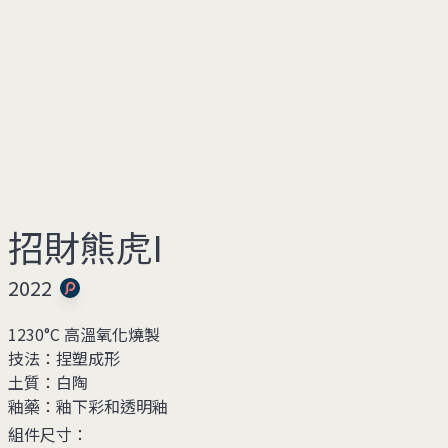
招財熊虎I
2022
1230°C 高溫氧化燒製
技法：
捏塑成形
土質：
白陶
釉藥：
釉下彩和透明釉
組件尺寸：