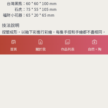
台灣黑熊
：
60 * 60 * 100 mm
石虎
：
75 * 55 * 105 mm
福財小花器
：
65 * 20 * 65 mm
技法說明
捏塑成形，以釉下彩進行彩繪，每隻手捏和手繪都不盡相同，
在噴上透明釉高溫氧化燒製，都是獨一無二的！
首頁
關於我
作品列表
自然。陶
氧化介紹