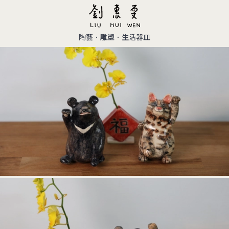
陶藝．雕塑．生活器皿